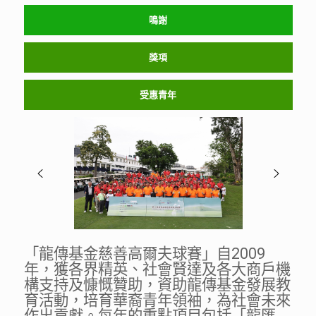
鳴謝
獎項
受惠青年
「龍傳基金慈善高爾夫球賽」自2009
年，獲各界精英、社會賢達及各大商戶機
構支持及慷慨贊助，資助龍傳基金發展教
育活動，培育華裔青年領袖，為社會未來
作出貢獻。每年的重點項目包括「龍匯