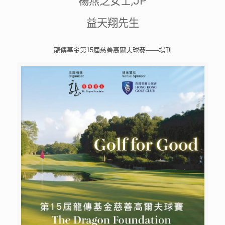
楊燕芝女士,JP
益天翔先生
龍傳基金第15屆慈善高爾夫球賽——場刊