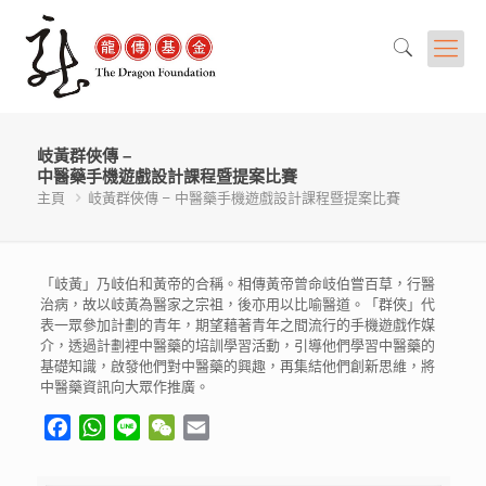
岐黃群俠傳 –
中醫藥手機遊戲設計課程暨提案比賽
主頁
岐黃群俠傳 – 中醫藥手機遊戲設計課程暨提案比賽
「岐黃」乃岐伯和黃帝的合稱。相傳黃帝曾命岐伯嘗百草，行醫
治病，故以岐黃為醫家之宗祖，後亦用以比喻醫道。「群俠」代
表一眾參加計劃的青年，期望藉著青年之間流行的手機遊戲作媒
介，透過計劃裡中醫藥的培訓學習活動，引導他們學習中醫藥的
基礎知識，啟發他們對中醫藥的興趣，再集結他們創新思維，將
中醫藥資訊向大眾作推廣。
Facebook
WhatsApp
Line
WeChat
Email