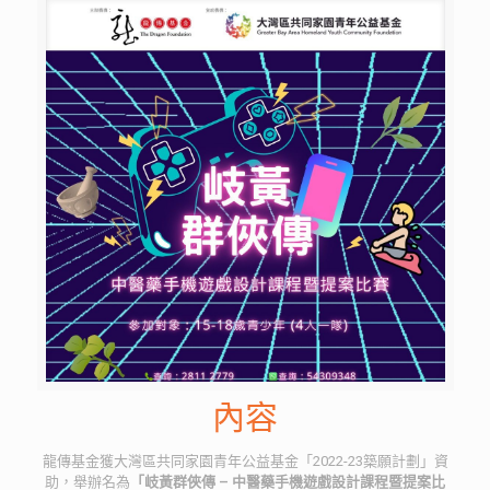
內容
龍傳基金獲大灣區共同家園青年公益基金「2022-23築願計劃」資
助，舉辦名為
「岐黃群俠傳 – 中醫藥手機遊戲設計課程暨提案比