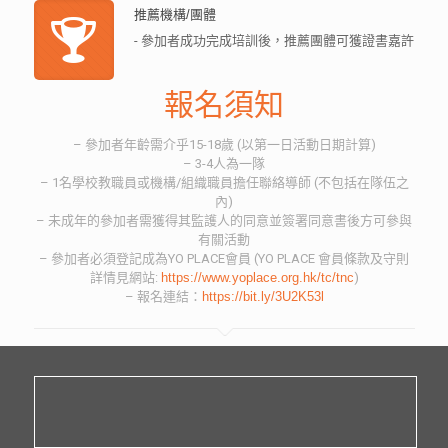
推薦機構/團體
- 參加者成功完成培訓後，推薦團體可獲證書嘉許
報名須知
– 參加者年齡需介乎15-18歲 (以第一日活動日期計算)
– 3-4人為一隊
– 1名學校教職員或機構/組織職員擔任聯絡導師 (不包括在隊伍之
內)
– 未成年的參加者需獲得其監護人的同意並簽署同意書後方可參與
有關活動
– 參加者必須登記成為YO PLACE會員 (YO PLACE 會員條款及守則
詳情見網站:
https://www.yoplace.org.hk/tc/tnc
)
– 報名連結：
https://bit.ly/3U2K53l