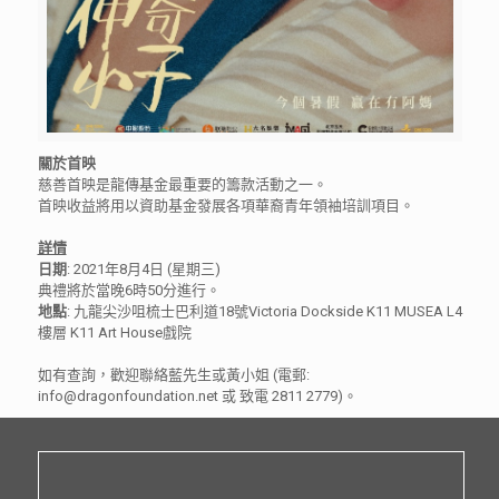
關於首映
慈善首映是龍傳基金最重要的籌款活動之一。
首映收益將用以資助基金發展各項華裔青年領袖培訓項目。
詳情
日期
: 2021年8月4日 (星期三)
典禮將於當晚6時50分進行。
地點
: 九龍尖沙咀梳士巴利道18號Victoria Dockside K11 MUSEA L4
樓層 K11 Art House戲院
如有查詢，歡迎聯絡藍先生或黃小姐 (電郵:
info@dragonfoundation.net 或 致電 2811 2779)。