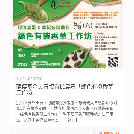
31/08/2020
龍傳基金 x 青協有機農莊「綠色有機香草
工作坊」
疫情下要外出行下可能都好多考慮，想親親大自然都唔係咁
易…留家抗疫期間，不妨參加 龍傳基金 x 青協有機農莊嘅
「綠色有機香草工作坊」！學下唔同香草嘅種植方法同用
途，又動手製作香草蚊香丫！ 報
[…]
閱讀更多