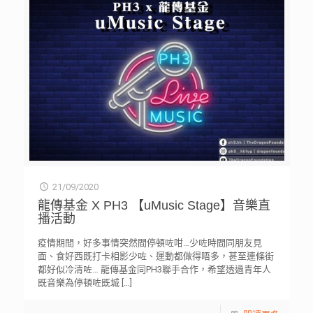
21/09/2020
龍傳基金 X PH3 【uMusic Stage】音樂直
播活動
疫情期間，好多事情突然間停頓咗咁…少咗時間同朋友見
面、食好西既打卡相影少咗、運動都做得唔多，甚至連條街
都好似冷清咗… 龍傳基金同PH3聯手合作，希望透過青年人
既音樂為停頓咗既城
[…]