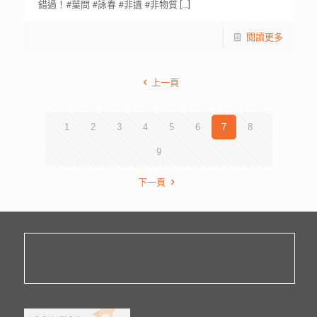
錯過！#葉問 #詠春 #非遺 #非物質
[…]
閱讀更多
上一頁
1
2
3
4
5
6
7
8
9
下一頁